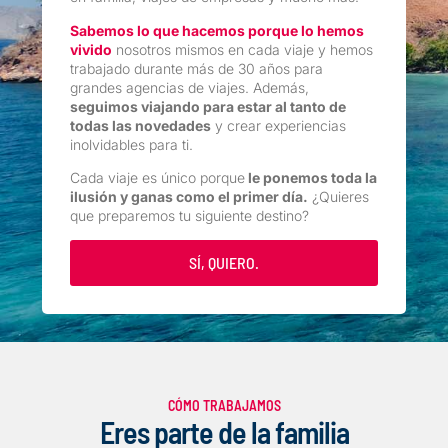
Sabemos lo que hacemos porque lo hemos
vivido
nosotros mismos en cada viaje y hemos
trabajado durante más de 30 años para
grandes agencias de viajes. Además,
seguimos viajando para estar al tanto de
todas las novedades
y crear experiencias
inolvidables para ti.
Cada viaje es único porque
le ponemos toda la
ilusión y ganas como el primer día.
¿Quieres
que preparemos tu siguiente destino?
SÍ, QUIERO.
CÓMO TRABAJAMOS
Eres parte de la familia