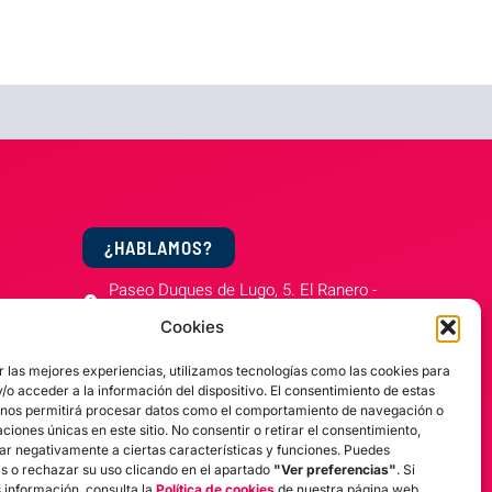
¿HABLAMOS?
Paseo Duques de Lugo, 5. El Ranero -
Murcia.
Cookies
968 813 362
r las mejores experiencias, utilizamos tecnologías como las cookies para
676 430 651
o acceder a la información del dispositivo. El consentimiento de estas
 nos permitirá procesar datos como el comportamiento de navegación o
margatoursmurcia@gmail.com
caciones únicas en este sitio. No consentir o retirar el consentimiento,
ar negativamente a ciertas características y funciones. Puedes
as o rechazar su uso clicando en el apartado
"Ver preferencias"
. Si
 información, consulta la
Política de cookies
de nuestra página web.