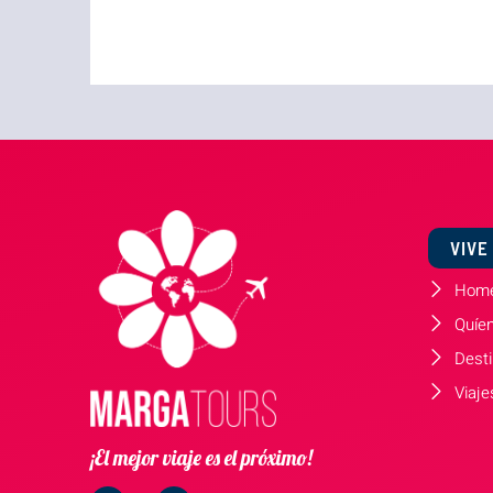
VIVE
Hom
Quíe
Dest
Viaje
¡El mejor viaje es el próximo!