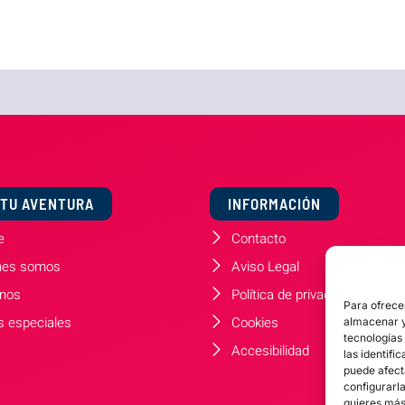
 TU AVENTURA
INFORMACIÓN
e
Contacto
nes somos
Aviso Legal
inos
Política de privacidad
Para ofrece
s especiales
Cookies
almacenar y/
tecnologías
Accesibilidad
las identifi
puede afect
configurarl
quieres más